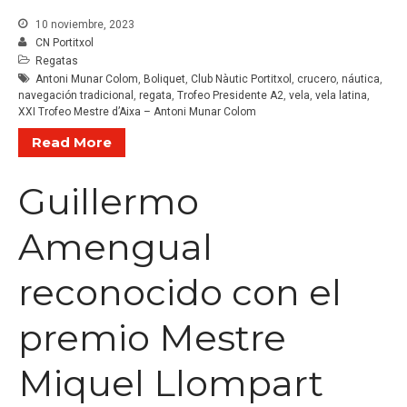
10 noviembre, 2023
CN Portitxol
Regatas
Antoni Munar Colom
,
Boliquet
,
Club Nàutic Portitxol
,
crucero
,
náutica
,
navegación tradicional
,
regata
,
Trofeo Presidente A2
,
vela
,
vela latina
,
XXI Trofeo Mestre d’Aixa – Antoni Munar Colom
Read More
Guillermo
Amengual
reconocido con el
premio Mestre
Miquel Llompart