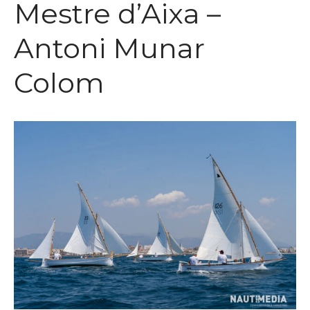
Mestre d’Aixa –
Noticias
Staff
Antoni Munar
Calidad
Tienda
Colom
Contacto
Recomendaciones para
disfrutar del eclipse solar con
seguridad
Agosto vuelve a vestir de fiesta
al Club Nàutic Portitxol
Nunca es tarde para aprender a
navegar. Inscríbete en la
Escuela de Adultos