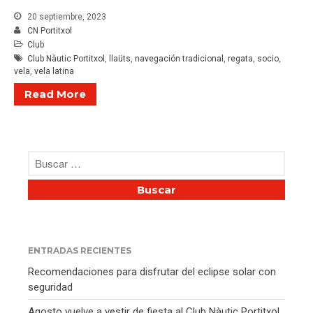
20 septiembre, 2023
CN Portitxol
Club
Club Nàutic Portitxol
,
llaüts
,
navegación tradicional
,
regata
,
socio
,
vela
,
vela latina
Read More
ENTRADAS RECIENTES
Recomendaciones para disfrutar del eclipse solar con
seguridad
Agosto vuelve a vestir de fiesta al Club Nàutic Portitxol