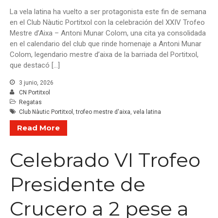
La vela latina ha vuelto a ser protagonista este fin de semana
Maria de Lluc Bestard y Stepan
Plotnikov se imponen en el
en el Club Nàutic Portitxol con la celebración del XXIV Trofeo
XLVII Trofeo Mamá Optimist
Mestre d’Aixa – Antoni Munar Colom, una cita ya consolidada
S.M. La Reina
en el calendario del club que rinde homenaje a Antoni Munar
Colom, legendario mestre d’aixa de la barriada del Portitxol,
El V Trofeo Sabatines baja el
telón con la victoria de
que destacó […]
“Runaway”
3 junio, 2026
CN Portitxol
Regatas
Club Nàutic Portitxol
,
trofeo mestre d'aixa
,
vela latina
Read More
Celebrado VI Trofeo
Presidente de
Crucero a 2 pese a