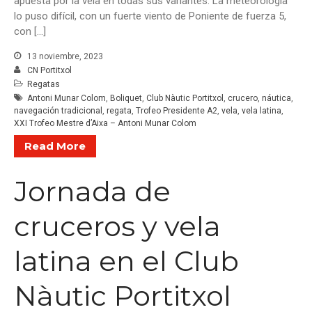
apuesta por la vela en todas sus variantes. La meteorología
lo puso difícil, con un fuerte viento de Poniente de fuerza 5,
con […]
13 noviembre, 2023
CN Portitxol
Regatas
Antoni Munar Colom
,
Boliquet
,
Club Nàutic Portitxol
,
crucero
,
náutica
,
navegación tradicional
,
regata
,
Trofeo Presidente A2
,
vela
,
vela latina
,
XXI Trofeo Mestre d’Aixa – Antoni Munar Colom
Read More
Jornada de
cruceros y vela
latina en el Club
Nàutic Portitxol