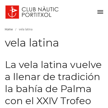
Club Nàutic Portitxol
web oficial
Home
/
vela latina
vela latina
Inicio
Historia
La vela latina vuelve
Vela
Regatas
a llenar de tradición
Escuela de Vela
Piragüismo
la bahía de Palma
Pesca
con el XXIV Trofeo
Actividades sociales
Meteo