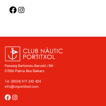
Passeig Bartomeu Barceló i Mir
07006 Palma Illes Balears
Tel.
(0034) 971 242 424
info@cnportitxol.com