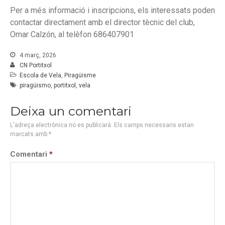
Per a més informació i inscripcions, els interessats poden
contactar directament amb el director tècnic del club,
Omar
Calzón
, al telèfon 686407901
4 març, 2026
CN Portitxol
Escola de Vela
,
Piragüisme
piragüismo
,
portitxol
,
vela
Deixa un comentari
L'adreça electrònica no es publicarà.
Els camps necessaris estan
marcats amb
*
Comentari
*