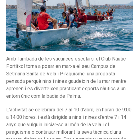
Staff
Qualitat
Tenda
Contacte
Amb l’arribada de les vacances escolars, el Club
Nàutic
Portitxol
torna a posar en marxa el seu Campus de
Setmana Santa de Vela i Piragüisme, una proposta
Recomanacions per a gaudir de
pensada perquè nins i nines gaudeixin de la mar mentre
l’eclipsi solar amb seguretat
aprenen i es diverteixen practicant esports nàutics a un
Agost torna a vestir de festa el
entorn únic com la badia de Palma.
Club Nàutic Portitxol
Mai és tard per a aprendre a
L’activitat se celebrarà del 7 al 10 d’abril, en horari de 9:00
navegar. Inscriu-te a l’Escola
a 14:00 hores, i està dirigida a nins i nines d’entre 7 i 14
d’Adults
anys que vulguin iniciar-se al món de la vela i el
Maria de Lluc Bestard i Stepan
piragüisme o continuar millorant la seva tècnica d’una
Plotnikov s’imposen en el XLVII