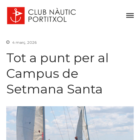
Club Nàutic Portitxol
web oficial
4 març, 2026
Inici
Tot a punt per al
Història
Campus de
Vela
Regates
Setmana Santa
Escola de Vela
Piragüisme
Pesca
Activitats socials
Meteo
Notícies