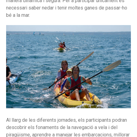
manera dinàmica i segura. Per a participar únicament és
Trofeu Mamà Optimist S. M. La
necessari saber nedar i tenir moltes ganes de passar-ho
Reina
bé a la mar.
El V Trofeu Sabatines baixa el
teló amb la victòria de
“Runaway”
Al llarg de les diferents jornades, els participants podran
descobrir els fonaments de la navegació a vela i del
piragüisme, aprendre a manejar les embarcacions, millorar