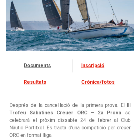
Qualitat
Tenda
Contacte
Documents
Inscripció
Recomanacions per a gaudir de
l’eclipsi solar amb seguretat
Resultats
Crònica/fotos
Agost torna a vestir de festa el
Club Nàutic Portitxol
Mai és tard per a aprendre a
Després de la cancel·lació de la primera prova. El
III
navegar. Inscriu-te a l’Escola
Trofeu Sabatines Creuer ORC – 2a Prova
se
d’Adults
celebrarà el pròxim dissabte 24 de febrer al Club
Maria de Lluc Bestard i Stepan
Nàutic Portitxol. Es tracta d’una competició per creuer
Plotnikov s’imposen en el XLVII
ORC en format lliga.
Trofeu Mamà Optimist S. M. La