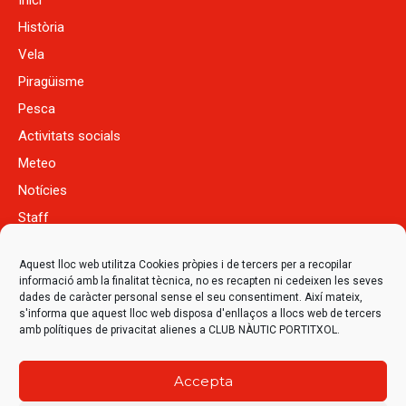
Història
Vela
Piragüisme
Pesca
Activitats socials
Meteo
Notícies
Staff
Qualitat
Aquest lloc web utilitza Cookies pròpies i de tercers per a recopilar
Tenda
informació amb la finalitat tècnica, no es recapten ni cedeixen les seves
Contacte
dades de caràcter personal sense el seu consentiment. Així mateix,
s'informa que aquest lloc web disposa d'enllaços a llocs web de tercers
amb polítiques de privacitat alienes a CLUB NÀUTIC PORTITXOL.
Accepta