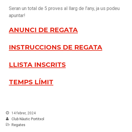
Reina
Seran un total de 5 proves al llarg de l’any, ja us podeu
El V Trofeu Sabatines baixa el
apuntar!
teló amb la victòria de
“Runaway”
ANUNCI DE REGATA
INSTRUCCIONS DE REGATA
LLISTA INSCRITS
TEMPS LÍMIT
14 febrer, 2024
Club Nàutic Portitxol
Regates