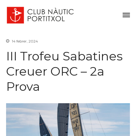
Club Nàutic Portitxol
web oficial
14 febrer, 2024
Inici
III Trofeu Sabatines
Història
Vela
Creuer ORC – 2a
Regates
Escola de Vela
Prova
Piragüisme
Pesca
Activitats socials
Meteo
Notícies
Staff