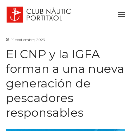
Club Nàutic Portitxol
web oficial
19 septiembre, 2023
El CNP y la IGFA
Inicio
Historia
forman a una nueva
Vela
generación de
Regatas
Escuela de Vela
pescadores
Piragüismo
Pesca
responsables
Actividades sociales
Meteo