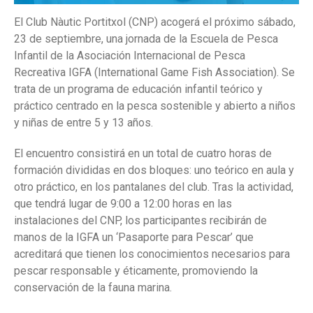
Maria de Lluc Bestard y Stepan
El Club Nàutic Portitxol (CNP) acogerá el próximo sábado,
Plotnikov se imponen en el
XLVII Trofeo Mamá Optimist
23 de septiembre, una jornada de la Escuela de Pesca
S.M. La Reina
Infantil de la Asociación Internacional de Pesca
El V Trofeo Sabatines baja el
Recreativa IGFA (International Game Fish Association). Se
telón con la victoria de
trata de un programa de educación infantil teórico y
“Runaway”
práctico centrado en la pesca sostenible y abierto a niños
y niñas de entre 5 y 13 años.
El encuentro consistirá en un total de cuatro horas de
formación divididas en dos bloques: uno teórico en aula y
otro práctico, en los pantalanes del club. Tras la actividad,
que tendrá lugar de 9:00 a 12:00 horas en las
instalaciones del CNP, los participantes recibirán de
manos de la IGFA un ‘Pasaporte para Pescar’ que
acreditará que tienen los conocimientos necesarios para
pescar responsable y éticamente, promoviendo la
conservación de la fauna marina.