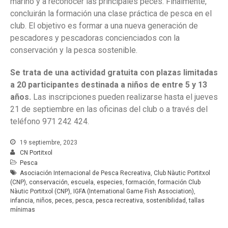
marino y a reconocer las principales peces. Finalmente,
concluirán la formación una clase práctica de pesca en el
club. El objetivo es formar a una nueva generación de
pescadores y pescadoras concienciados con la
conservación y la pesca sostenible.
Se trata de una actividad gratuita con plazas limitadas
a 20 participantes destinada a niños de entre 5 y 13
años.
Las inscripciones pueden realizarse hasta el jueves
21 de septiembre en las oficinas del club o a través del
teléfono 971 242 424.
19 septiembre, 2023
CN Portitxol
Pesca
Asociación Internacional de Pesca Recreativa
,
Club Nàutic Portitxol
(CNP)
,
conservación
,
escuela
,
especies
,
formación
,
formación Club
Nàutic Portitxol (CNP)
,
IGFA (International Game Fish Association)
,
infancia
,
niños
,
peces
,
pesca
,
pesca recreativa
,
sostenibilidad
,
tallas
mínimas