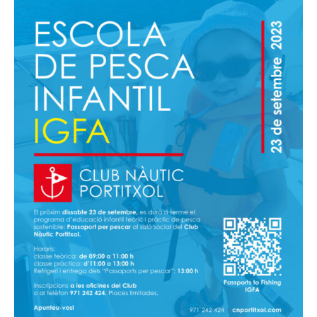
Noticias
Staff
Calidad
Tienda
Contacto
Recomendaciones para
disfrutar del eclipse solar con
seguridad
Agosto vuelve a vestir de fiesta
al Club Nàutic Portitxol
Nunca es tarde para aprender a
navegar. Inscríbete en la
Escuela de Adultos