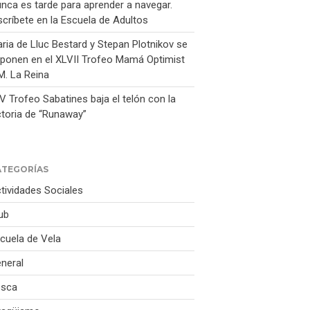
nca es tarde para aprender a navegar.
Tienda
scríbete en la Escuela de Adultos
Contacto
ria de Lluc Bestard y Stepan Plotnikov se
ponen en el XLVII Trofeo Mamá Optimist
M. La Reina
 V Trofeo Sabatines baja el telón con la
ctoria de “Runaway”
Recomendaciones para
disfrutar del eclipse solar con
seguridad
ATEGORÍAS
Agosto vuelve a vestir de fiesta
tividades Sociales
al Club Nàutic Portitxol
ub
Nunca es tarde para aprender a
navegar. Inscríbete en la
cuela de Vela
Escuela de Adultos
Maria de Lluc Bestard y Stepan
neral
Plotnikov se imponen en el
esca
XLVII Trofeo Mamá Optimist
S.M. La Reina