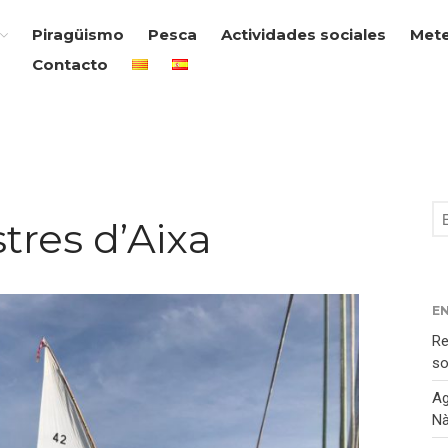
Piragüismo
Pesca
Actividades sociales
Met
Contacto
tres d’Aixa
E
Re
so
Ag
Nà