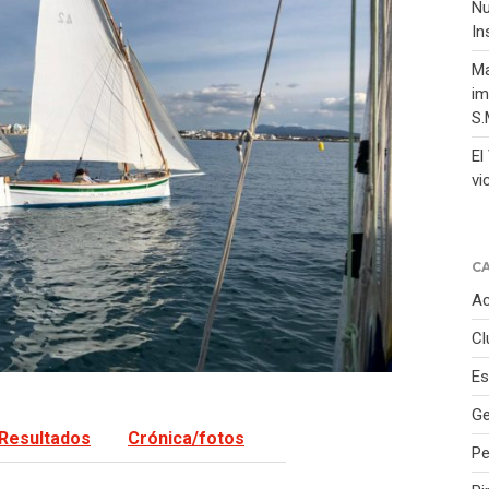
Nu
In
Ma
im
S.
El
vi
C
Ac
Cl
Es
Ge
Resultados
Crónica/fotos
P