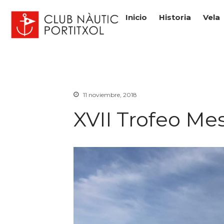
Inicio
Historia
Vela
Club Nàutic Portitxol
web oficial
11 noviembre, 2018
XVII Trofeo Mes