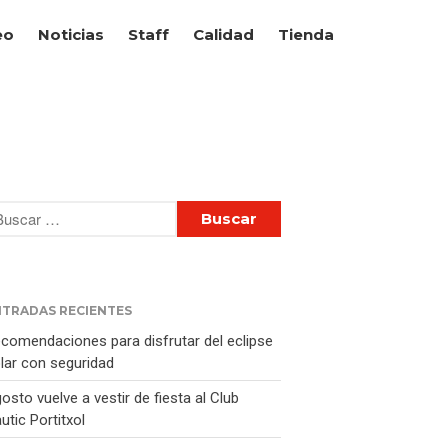
eo
Noticias
Staff
Calidad
Tienda
Inicio
Historia
Vela
Regatas
Escuela de Vela
Piragüismo
Pesca
Actividades sociales
NTRADAS RECIENTES
Meteo
comendaciones para disfrutar del eclipse
lar con seguridad
Noticias
osto vuelve a vestir de fiesta al Club
Staff
utic Portitxol
Calidad