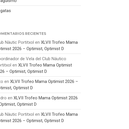
ragüismo
El V Trofeo Sabatines baja el
gatas
telón con la victoria de
“Runaway”
OMENTARIOS RECIENTES
ub Nàutic Portitxol
en
XLVII Trofeo Mama
timist 2026 – Optimist, Optimist D
ordinador de Vela del Club Náutico
rtitxol
en
XLVII Trofeo Mama Optimist
26 – Optimist, Optimist D
to
en
XLVII Trofeo Mama Optimist 2026 –
timist, Optimist D
dro
en
XLVII Trofeo Mama Optimist 2026
Optimist, Optimist D
ub Nàutic Portitxol
en
XLVII Trofeo Mama
timist 2026 – Optimist, Optimist D