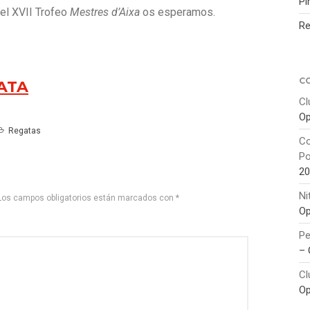
Pi
el XVII Trofeo
Mestres d’Aixa
os esperamos.
Re
C
ATA
Cl
Op
Regatas
Co
Po
20
Ni
Los campos obligatorios están marcados con
*
Op
Pe
– 
Cl
Op