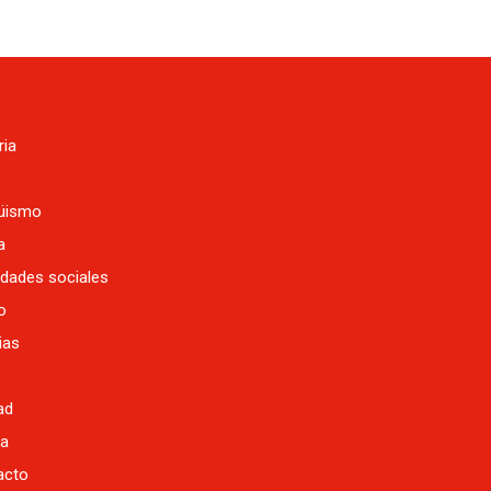
ria
güismo
a
idades sociales
o
ias
ad
da
acto