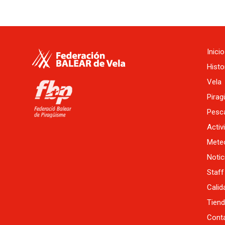
Inicio
Histo
Vela
Pira
Pesc
Activ
Mete
Notic
Staff
Calid
Tien
Cont