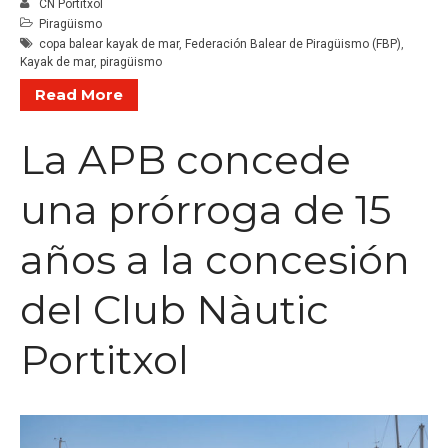
CN Portitxol
Piragüismo
copa balear kayak de mar
,
Federación Balear de Piragüismo (FBP)
,
Kayak de mar
,
piragüismo
Read More
La APB concede
una prórroga de 15
años a la concesión
del Club Nàutic
Portitxol