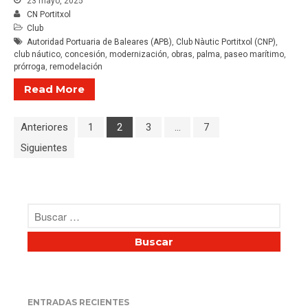
23 mayo, 2025
CN Portitxol
Club
Autoridad Portuaria de Baleares (APB)
,
Club Nàutic Portitxol (CNP)
,
club náutico
,
concesión
,
modernización
,
obras
,
palma
,
paseo marítimo
,
prórroga
,
remodelación
Read More
Anteriores
1
2
3
…
7
Siguientes
ENTRADAS RECIENTES