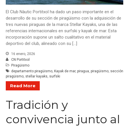
disfrutar del eclipse solar con
seguridad
El Club Nàutic Portitxol ha dado un paso importante en el
Agosto vuelve a vestir de fiesta
desarrollo de su sección de piragüismo con la adquisición de
al Club Nàutic Portitxol
tres nuevas piraguas de la marca Stellar Kayaks, una de las
Nunca es tarde para aprender a
referencias internacionales en surfski y kayak de mar. Esta
navegar. Inscríbete en la
incorporación supone un salto cualitativo en el material
Escuela de Adultos
deportivo del club, alineado con su […]
Maria de Lluc Bestard y Stepan
16 enero, 2026
Plotnikov se imponen en el
CN Portitxol
XLVII Trofeo Mamá Optimist
Piragüismo
S.M. La Reina
departamento piragüismo
,
Kayak de mar
,
piragua
,
piragüismo
,
sección
El V Trofeo Sabatines baja el
piragüismo
,
stellar kayaks
,
surfski
telón con la victoria de
Read More
“Runaway”
Tradición y
convivencia junto al