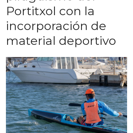
Escuela de Vela
Portitxol con la
Piragüismo
incorporación de
Pesca
Actividades sociales
material deportivo
Meteo
Noticias
Staff
Calidad
Tienda
Contacto
Recomendaciones para