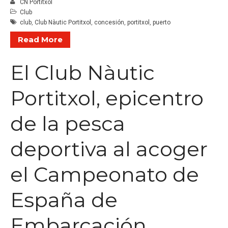
CN Portitxol
Club
club
,
Club Nàutic Portitxol
,
concesión
,
portitxol
,
puerto
Read More
El Club Nàutic
Portitxol, epicentro
de la pesca
deportiva al acoger
el Campeonato de
España de
Embarcación