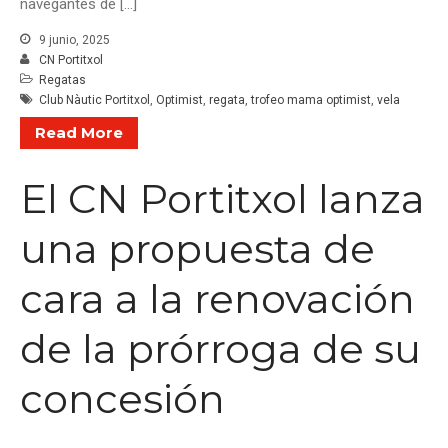
navegantes de […]
9 junio, 2025
CN Portitxol
Regatas
Club Nàutic Portitxol
,
Optimist
,
regata
,
trofeo mama optimist
,
vela
Read More
El CN Portitxol lanza
una propuesta de
cara a la renovación
de la prórroga de su
concesión