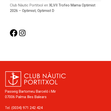
Club Nàutic Portitxol
en
XLVII Trofeo Mama Optimist
2026 – Optimist, Optimist D
Passeig Bartomeu Barceló i Mir
07006 Palma Illes Balears
Tel.
(0034) 971 242 424