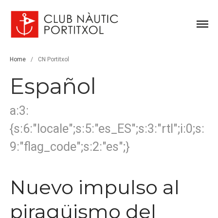
Club Nàutic Portitxol
web oficial
Home
/
CN Portitxol
Español
a:3:
{s:6:"locale";s:5:"es_ES";s:3:"rtl";i:0;s:
9:"flag_code";s:2:"es";}
Inicio
Nuevo impulso al
Historia
Vela
piragüismo del
Regatas